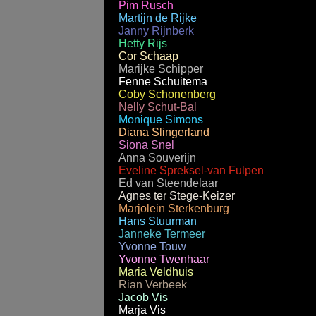
Pim Rusch
Martijn de Rijke
Janny Rijnberk
Hetty Rijs
Cor Schaap
Marijke Schipper
Fenne Schuitema
Coby Schonenberg
Nelly Schut-Bal
Monique Simons
Diana Slingerland
Siona Snel
Anna Souverijn
Eveline Spreksel-van Fulpen
Ed van Steendelaar
Agnes ter Stege-Keizer
Marjolein Sterkenburg
Hans Stuurman
Janneke Termeer
Yvonne Touw
Yvonne Twenhaar
Maria Veldhuis
Rian Verbeek
Jacob Vis
Marja Vis