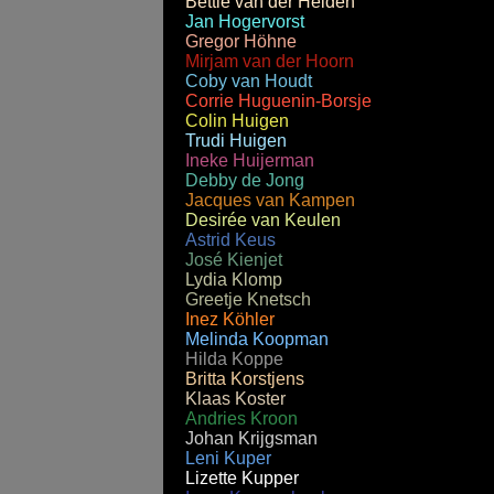
Bettie van der Heiden
Jan Hogervorst
Gregor Höhne
Mirjam van der Hoorn
Coby van Houdt
Corrie Huguenin-Borsje
Colin Huigen
Trudi Huigen
Ineke Huijerman
Debby de Jong
Jacques van Kampen
Desirée van Keulen
Astrid Keus
José Kienjet
Lydia Klomp
Greetje Knetsch
Inez Köhler
Melinda Koopman
Hilda Koppe
Britta Korstjens
Klaas Koster
Andries Kroon
Johan Krijgsman
Leni Kuper
Lizette Kupper