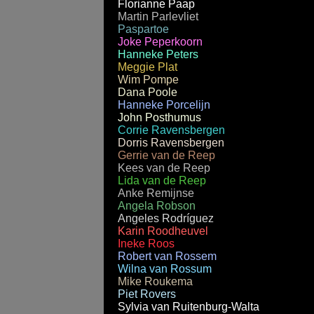
Florianne Paap
Martin Parlevliet
Paspartoe
Joke Peperkoorn
Hanneke Peters
Meggie Plat
Wim Pompe
Dana Poole
Hanneke Porcelijn
John Posthumus
Corrie Ravensbergen
Dorris Ravensbergen
Gerrie van de Reep
Kees van de Reep
Lida van de Reep
Anke Remijnse
Angela Robson
Angeles Rodríguez
Karin Roodheuvel
Ineke Roos
Robert van Rossem
Wilna van Rossum
Mike Roukema
Piet Rovers
Sylvia van Ruitenburg-Walta