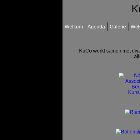
K
Welkom
Agenda
Galerie
Wel
KuCo werkt samen met diver
al