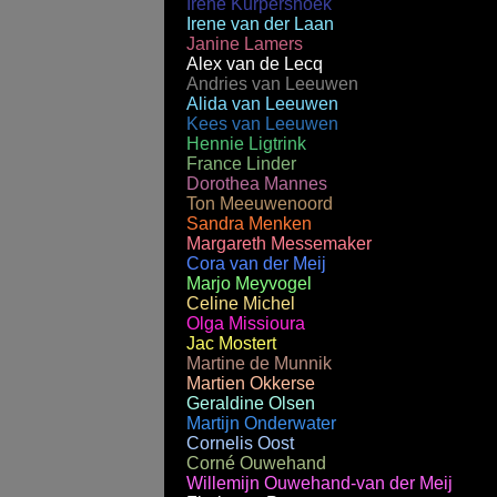
Irene Kurpershoek
Irene van der Laan
Janine Lamers
Alex van de Lecq
Andries van Leeuwen
Alida van Leeuwen
Kees van Leeuwen
Hennie Ligtrink
France Linder
Dorothea Mannes
Ton Meeuwenoord
Sandra Menken
Margareth Messemaker
Cora van der Meij
Marjo Meyvogel
Celine Michel
Olga Missioura
Jac Mostert
Martine de Munnik
Martien Okkerse
Geraldine Olsen
Martijn Onderwater
Cornelis Oost
Corné Ouwehand
Willemijn Ouwehand-van der Meij