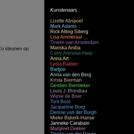
Kunstenaars
Lizette Abspoel
Mark Adams
Rick Alting Siberg
Lisa Ammeraal
Tineke van Amsterdam
Mariska Aniba
uCo steunen op
Corry Arendse-Hiep
Anna Art
Lydia Bakker
Bartjoo
Anna van den Berg
Krista Bierman
Gerdien Biersteker
Louis J. Blondiau
Wijnie de Boer
Toni Boot
Jacqueline Borg
Denise van der Burgh
Mieke Bijkerk-Hanse
Janneke Carabain
Margreet Dekker
Tineke van der Deure