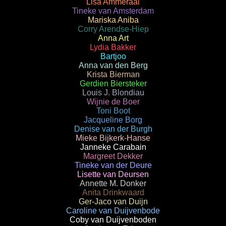
Lisa Ammeraal
Tineke van Amsterdam
Mariska Aniba
Corry Arendse-Hiep
Anna Art
Lydia Bakker
Bartjoo
Anna van den Berg
Krista Bierman
Gerdien Biersteker
Louis J. Blondiau
Wijnie de Boer
Toni Boot
Jacqueline Borg
Denise van der Burgh
Mieke Bijkerk-Hanse
Janneke Carabain
Margreet Dekker
Tineke van der Deure
Lisette van Deursen
Annette M. Donker
Anita Drinkwaard
Ger-Jaco van Duijn
Caroline van Duijvenbode
Coby van Duijvenboden