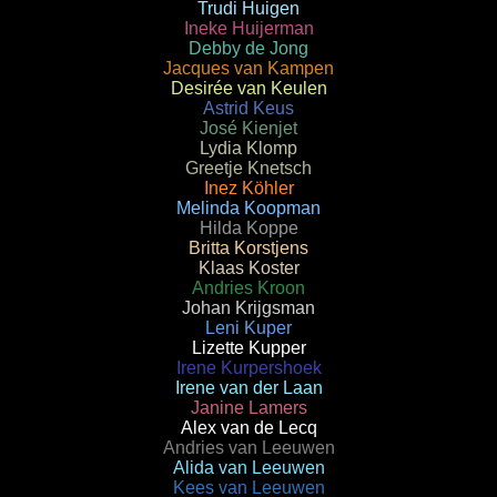
Trudi Huigen
Ineke Huijerman
Debby de Jong
Jacques van Kampen
Desirée van Keulen
Astrid Keus
José Kienjet
Lydia Klomp
Greetje Knetsch
Inez Köhler
Melinda Koopman
Hilda Koppe
Britta Korstjens
Klaas Koster
Andries Kroon
Johan Krijgsman
Leni Kuper
Lizette Kupper
Irene Kurpershoek
Irene van der Laan
Janine Lamers
Alex van de Lecq
Andries van Leeuwen
Alida van Leeuwen
Kees van Leeuwen