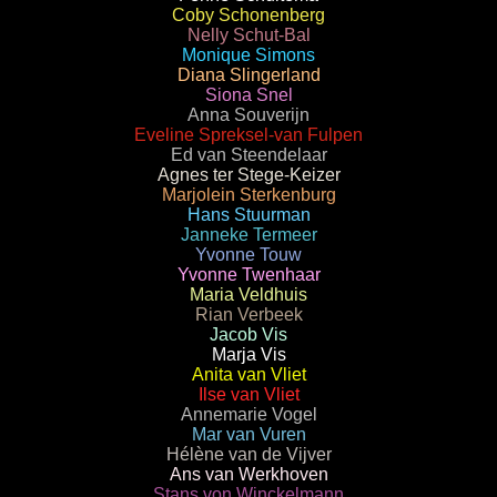
Coby Schonenberg
Nelly Schut-Bal
Monique Simons
Diana Slingerland
Siona Snel
Anna Souverijn
Eveline Spreksel-van Fulpen
Ed van Steendelaar
Agnes ter Stege-Keizer
Marjolein Sterkenburg
Hans Stuurman
Janneke Termeer
Yvonne Touw
Yvonne Twenhaar
Maria Veldhuis
Rian Verbeek
Jacob Vis
Marja Vis
Anita van Vliet
Ilse van Vliet
Annemarie Vogel
Mar van Vuren
Hélène van de Vijver
Ans van Werkhoven
Stans von Winckelmann