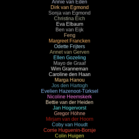
Annie van Eden
Dirk van Egmond
Sonja van Egmond
Christina Eich
Eva Elbaum
Ben van Eijk
Feng
Margreet Francken
Odette Frijters
Annet van Gerven
Ellen Gozeling
Mayo de Graaf
Wim Granneman
Caroline den Haan
Marga Hanou
Jos den Hartogh
Evelien Hazenoot-Türksel
Nicoline Heemskerk
Bettie van der Heiden
Jan Hogervorst
Gregor Höhne
Mirjam van der Hoorn
Coby van Houdt
Corrie Huguenin-Borsje
Colin Huigen