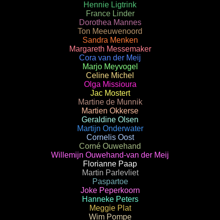
Hennie Ligtrink
France Linder
Dorothea Mannes
Ton Meeuwenoord
Sandra Menken
Margareth Messemaker
Cora van der Meij
Marjo Meyvogel
Celine Michel
Olga Missioura
Jac Mostert
Martine de Munnik
Martien Okkerse
Geraldine Olsen
Martijn Onderwater
Cornelis Oost
Corné Ouwehand
Willemijn Ouwehand-van der Meij
Florianne Paap
Martin Parlevliet
Paspartoe
Joke Peperkoorn
Hanneke Peters
Meggie Plat
Wim Pompe