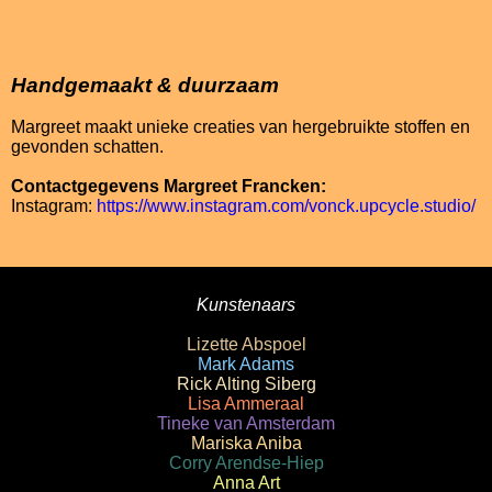
Handgemaakt & duurzaam
Margreet maakt unieke creaties van hergebruikte stoffen en
gevonden schatten.
Contactgegevens Margreet Francken:
Instagram:
https://www.instagram.com/vonck.upcycle.studio/
Kunstenaars
Lizette Abspoel
Mark Adams
Rick Alting Siberg
Lisa Ammeraal
Tineke van Amsterdam
Mariska Aniba
Corry Arendse-Hiep
Anna Art