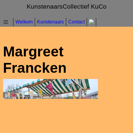
KunstenaarsCollectief KuCo
Welkom
Kunstenaars
Contact
Margreet
Francken