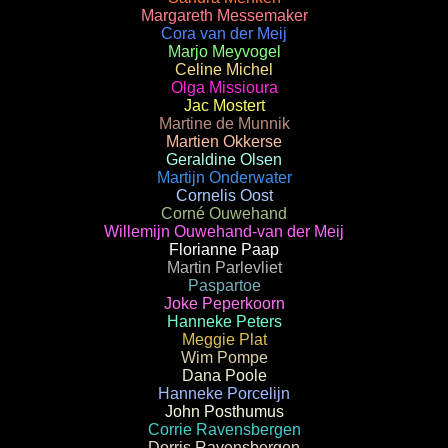
Margareth Messemaker
Cora van der Meij
Marjo Meyvogel
Celine Michel
Olga Missioura
Jac Mostert
Martine de Munnik
Martien Okkerse
Geraldine Olsen
Martijn Onderwater
Cornelis Oost
Corné Ouwehand
Willemijn Ouwehand-van der Meij
Florianne Paap
Martin Parlevliet
Paspartoe
Joke Peperkoorn
Hanneke Peters
Meggie Plat
Wim Pompe
Dana Poole
Hanneke Porcelijn
John Posthumus
Corrie Ravensbergen
Dorris Ravensbergen