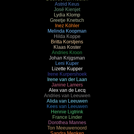
Astrid Keus
José Kienjet
Lydia Klomp
Greetje Knetsch
Inez Köhler
Melinda Koopman
Hilda Koppe
Britta Korstjens
Klaas Koster
Andries Kroon
Johan Krijgsman
Leni Kuper
Lizette Kupper
Irene Kurpershoek
Irene van der Laan
Janine Lamers
Alex van de Lecq
Andries van Leeuwen
Alida van Leeuwen
Kees van Leeuwen
Hennie Ligtrink
France Linder
Dorothea Mannes
Ton Meeuwenoord
Sandra Menken