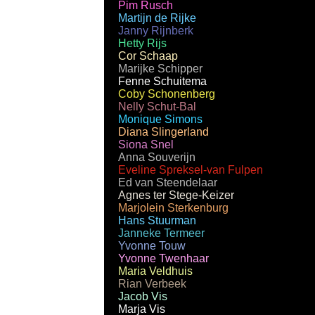
Pim Rusch
Martijn de Rijke
Janny Rijnberk
Hetty Rijs
Cor Schaap
Marijke Schipper
Fenne Schuitema
Coby Schonenberg
Nelly Schut-Bal
Monique Simons
Diana Slingerland
Siona Snel
Anna Souverijn
Eveline Spreksel-van Fulpen
Ed van Steendelaar
Agnes ter Stege-Keizer
Marjolein Sterkenburg
Hans Stuurman
Janneke Termeer
Yvonne Touw
Yvonne Twenhaar
Maria Veldhuis
Rian Verbeek
Jacob Vis
Marja Vis