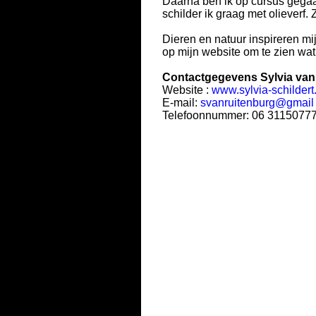
Daarna ben ik op cursus gega
schilder ik graag met olieverf.
Dieren en natuur inspireren mi
op mijn website om te zien wat
Contactgegevens Sylvia van
Website :
www.sylvia-schildert.
E-mail:
svanruitenburg@gmail
Telefoonnummer: 06 3115077