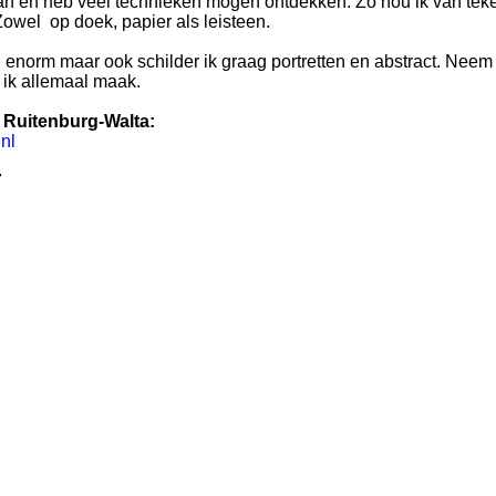
an en heb veel technieken mogen ontdekken. Zo hou ik van tek
 Zowel op doek, papier als leisteen.
j enorm maar ook schilder ik graag portretten en abstract. Neem 
 ik allemaal maak.
 Ruitenburg-Walta:
nl
7