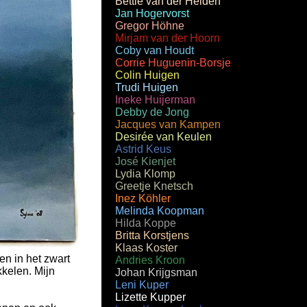
Bettie van der Heiden
Jan Hogervorst
Gregor Höhne
Mirjam van der Hoorn
Coby van Houdt
Corrie Huguenin-Borsje
Colin Huigen
Trudi Huigen
Ineke Huijerman
Debby de Jong
Jacques van Kampen
Desirée van Keulen
Astrid Keus
José Kienjet
Lydia Klomp
Greetje Knetsch
Inez Köhler
Melinda Koopman
Hilda Koppe
Britta Korstjens
Klaas Koster
en in het zwart
Andries Kroon
kkelen. Mijn
Johan Krijgsman
Leni Kuper
Lizette Kupper