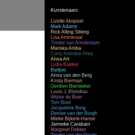
Kunstenaars
Lizette Abspoel
Mark Adams
Rick Alting Siberg
Lisa Ammeraal
Tineke van Amsterdam
Mariska Aniba
Corry Arendse-Hiep
Anna Art
Lydia Bakker
Bartjoo
Anna van den Berg
Krista Bierman
Gerdien Biersteker
Louis J. Blondiau
Wijnie de Boer
Toni Boot
Jacqueline Borg
Denise van der Burgh
Mieke Bijkerk-Hanse
Janneke Carabain
Margreet Dekker
Tineke van der Deure