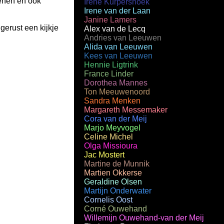
enen en ook
Irene Kurpershoek
Irene van der Laan
Janine Lamers
gerust een kijkje
Alex van de Lecq
Andries van Leeuwen
Alida van Leeuwen
Kees van Leeuwen
Hennie Ligtrink
France Linder
Dorothea Mannes
Ton Meeuwenoord
Sandra Menken
Margareth Messemaker
Cora van der Meij
Marjo Meyvogel
Celine Michel
Olga Missioura
Jac Mostert
Martine de Munnik
Martien Okkerse
Geraldine Olsen
Martijn Onderwater
Cornelis Oost
Corné Ouwehand
Willemijn Ouwehand-van der Meij