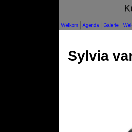
K
Welkom
Agenda
Galerie
Wel
Sylvia va