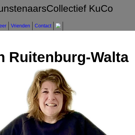
unstenaarsCollectief KuCo
eer
Vrienden
Contact
n Ruitenburg-Walta