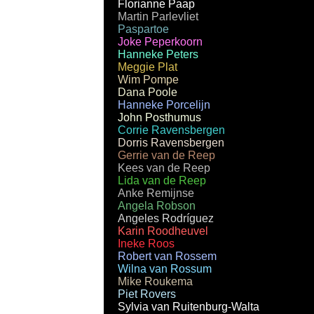
Florianne Paap
Martin Parlevliet
Paspartoe
Joke Peperkoorn
Hanneke Peters
Meggie Plat
Wim Pompe
Dana Poole
Hanneke Porcelijn
John Posthumus
Corrie Ravensbergen
Dorris Ravensbergen
Gerrie van de Reep
Kees van de Reep
Lida van de Reep
Anke Remijnse
Angela Robson
Angeles Rodríguez
Karin Roodheuvel
Ineke Roos
Robert van Rossem
Wilna van Rossum
Mike Roukema
Piet Rovers
Sylvia van Ruitenburg-Walta