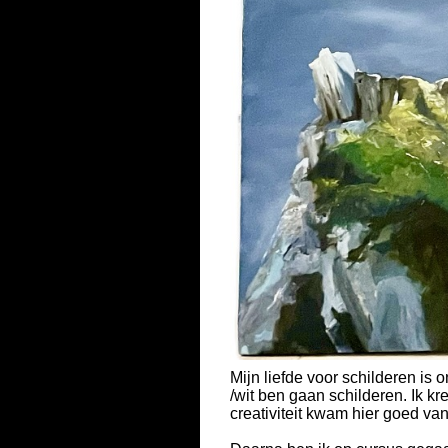
Mijn liefde voor schilderen is 
/wit ben gaan schilderen. Ik kr
creativiteit kwam hier goed van