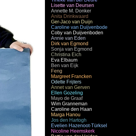
Lisette van Deursen
Annette M. Donker
Anita Drinkwaard
Ger-Jaco van Duijn
Caroline van Duijvenbode
Coby van Duijvenboden
Annie van Eden
Dirk van Egmond
Sonja van Egmond
Christina Eich
Eva Elbaum
Ben van Eijk
Feng
Margreet Francken
Odette Frijters
Annet van Gerven
Ellen Gozeling
Mayo de Graaf
Wim Granneman
Caroline den Haan
Marga Hanou
Jos den Hartogh
Evelien Hazenoot-Türksel
Nicoline Heemskerk