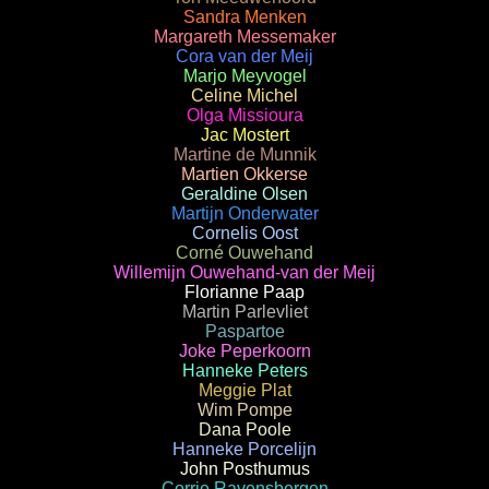
Sandra Menken
Margareth Messemaker
Cora van der Meij
Marjo Meyvogel
Celine Michel
Olga Missioura
Jac Mostert
Martine de Munnik
Martien Okkerse
Geraldine Olsen
Martijn Onderwater
Cornelis Oost
Corné Ouwehand
Willemijn Ouwehand-van der Meij
Florianne Paap
Martin Parlevliet
Paspartoe
Joke Peperkoorn
Hanneke Peters
Meggie Plat
Wim Pompe
Dana Poole
Hanneke Porcelijn
John Posthumus
Corrie Ravensbergen