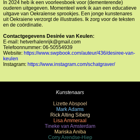
In 2024 heb ik een voorleesboek voor (dementerende)
ouderen uitgegeven. Momenteel werk ik aan een educatieve
uitgave van Oekraïense sprookjes. Een jonge kunstenares
uit Oekraiene verzorgt de illustraties. Ik zorg voor de teksten
en de coördinatie.
Contactgegevens Desirée van Keulen:
E-mail: hetverhalenrijk@gmail.com
Telefoonnummer: 06-50554939
Website:
https://www.swpbook.com/auteur/436/desiree-van-
keulen
Instagram:
https://www.instagram.com/schatgraver/
Kunstenaars
Lizette Abspoel
Mark Adams
Rick Alting Siberg
Lisa Ammeraal
Tineke van Amsterdam
Mariska Aniba
Corry Arendse-Hiep