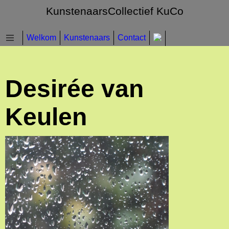
KunstenaarsCollectief KuCo
Welkom
Kunstenaars
Contact
Desirée van
Keulen