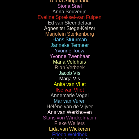
Diana Slingerland
Siona Snel
Anna Souverijn
Eveline Spreksel-van Fulpen
Ed van Steendelaar
Agnes ter Stege-Keizer
Marjolein Sterkenburg
Hans Stuurman
Janneke Termeer
Yvonne Touw
Yvonne Twenhaar
Maria Veldhuis
Rian Verbeek
Jacob Vis
Marja Vis
Anita van Vliet
Ilse van Vliet
Annemarie Vogel
Mar van Vuren
Hélène van de Vijver
Ans van Werkhoven
Stans von Winckelmann
Fieke Weilers
Lida van Wickeren
Frieda Woldhek