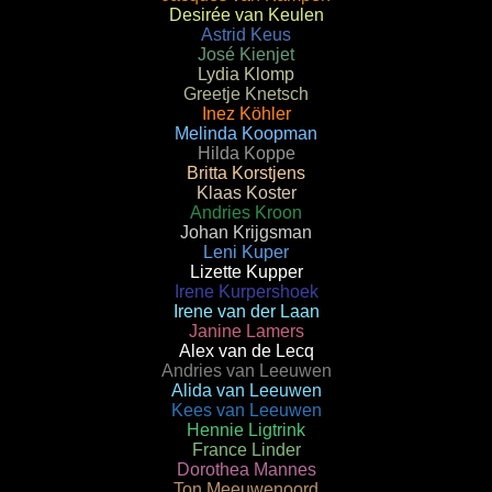
Desirée van Keulen
Astrid Keus
José Kienjet
Lydia Klomp
Greetje Knetsch
Inez Köhler
Melinda Koopman
Hilda Koppe
Britta Korstjens
Klaas Koster
Andries Kroon
Johan Krijgsman
Leni Kuper
Lizette Kupper
Irene Kurpershoek
Irene van der Laan
Janine Lamers
Alex van de Lecq
Andries van Leeuwen
Alida van Leeuwen
Kees van Leeuwen
Hennie Ligtrink
France Linder
Dorothea Mannes
Ton Meeuwenoord