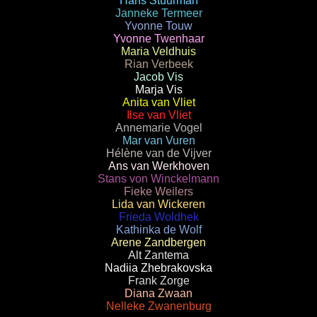
Hans Stuurman
Janneke Termeer
Yvonne Touw
Yvonne Twenhaar
Maria Veldhuis
Rian Verbeek
Jacob Vis
Marja Vis
Anita van Vliet
Ilse van Vliet
Annemarie Vogel
Mar van Vuren
Hélène van de Vijver
Ans van Werkhoven
Stans von Winckelmann
Fieke Weilers
Lida van Wickeren
Frieda Woldhek
Kathinka de Wolf
Arene Zandbergen
Alt Zantema
Nadiia Zhebrakovska
Frank Zorge
Diana Zwaan
Nelleke Zwanenburg