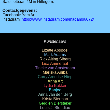
Satellietbaan 4M in Hillegom.
Contactgegevens:
Facebook: Yam Art
Instagram:
https://www.instagram.com/madams6672/
Kunstenaars
Lizette Abspoel
Mark Adams
Rick Alting Siberg
Lisa Ammeraal
Tineke van Amsterdam
Mariska Aniba
Corry Arendse-Hiep
Anna Art
Lydia Bakker
Bartjoo
Anna van den Berg
Krista Bierman
Gerdien Biersteker
Louis J. Blondiau