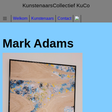
KunstenaarsCollectief KuCo
Welkom
Kunstenaars
Contact
Mark Adams