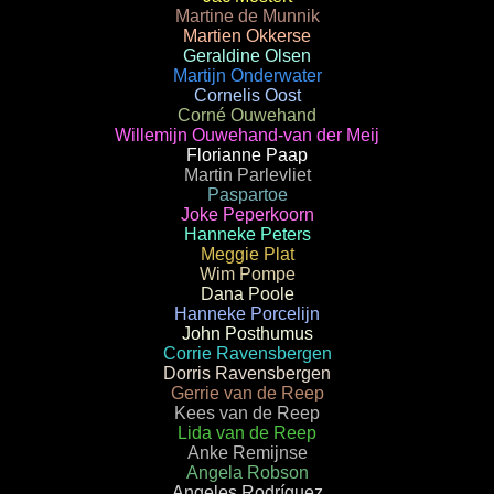
Martine de Munnik
Martien Okkerse
Geraldine Olsen
Martijn Onderwater
Cornelis Oost
Corné Ouwehand
Willemijn Ouwehand-van der Meij
Florianne Paap
Martin Parlevliet
Paspartoe
Joke Peperkoorn
Hanneke Peters
Meggie Plat
Wim Pompe
Dana Poole
Hanneke Porcelijn
John Posthumus
Corrie Ravensbergen
Dorris Ravensbergen
Gerrie van de Reep
Kees van de Reep
Lida van de Reep
Anke Remijnse
Angela Robson
Angeles Rodríguez