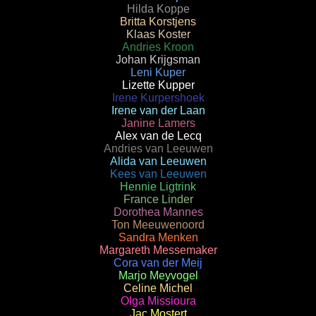
Hilda Koppe
Britta Korstjens
Klaas Koster
Andries Kroon
Johan Krijgsman
Leni Kuper
Lizette Kupper
Irene Kurpershoek
Irene van der Laan
Janine Lamers
Alex van de Lecq
Andries van Leeuwen
Alida van Leeuwen
Kees van Leeuwen
Hennie Ligtrink
France Linder
Dorothea Mannes
Ton Meeuwenoord
Sandra Menken
Margareth Messemaker
Cora van der Meij
Marjo Meyvogel
Celine Michel
Olga Missioura
Jac Mostert