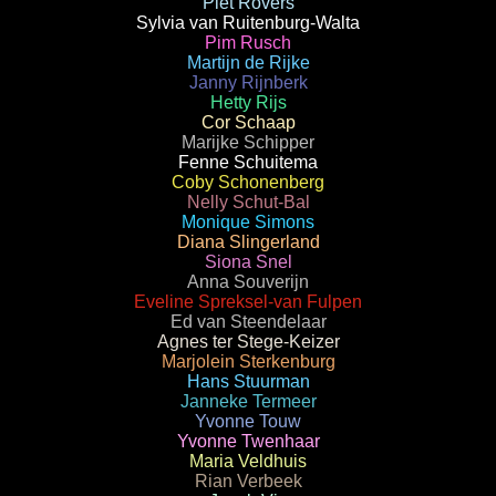
Piet Rovers
Sylvia van Ruitenburg-Walta
Pim Rusch
Martijn de Rijke
Janny Rijnberk
Hetty Rijs
Cor Schaap
Marijke Schipper
Fenne Schuitema
Coby Schonenberg
Nelly Schut-Bal
Monique Simons
Diana Slingerland
Siona Snel
Anna Souverijn
Eveline Spreksel-van Fulpen
Ed van Steendelaar
Agnes ter Stege-Keizer
Marjolein Sterkenburg
Hans Stuurman
Janneke Termeer
Yvonne Touw
Yvonne Twenhaar
Maria Veldhuis
Rian Verbeek