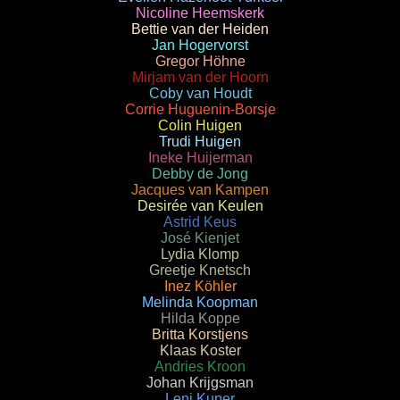
Nicoline Heemskerk
Bettie van der Heiden
Jan Hogervorst
Gregor Höhne
Mirjam van der Hoorn
Coby van Houdt
Corrie Huguenin-Borsje
Colin Huigen
Trudi Huigen
Ineke Huijerman
Debby de Jong
Jacques van Kampen
Desirée van Keulen
Astrid Keus
José Kienjet
Lydia Klomp
Greetje Knetsch
Inez Köhler
Melinda Koopman
Hilda Koppe
Britta Korstjens
Klaas Koster
Andries Kroon
Johan Krijgsman
Leni Kuper