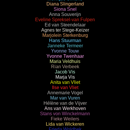
Diana Slingerland
Siona Snel
Anna Souverijn
Eveline Spreksel-van Fulpen
Ed van Steendelaar
Agnes ter Stege-Keizer
Marjolein Sterkenburg
Hans Stuurman
Janneke Termeer
Yvonne Touw
Yvonne Twenhaar
Maria Veldhuis
Rian Verbeek
Jacob Vis
Marja Vis
Anita van Vliet
Ilse van Vliet
Annemarie Vogel
Mar van Vuren
Hélène van de Vijver
Ans van Werkhoven
Stans von Winckelmann
Fieke Weilers
Lida van Wickeren
Frieda Woldhek