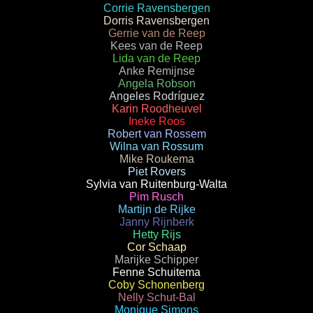
Corrie Ravensbergen
Dorris Ravensbergen
Gerrie van de Reep
Kees van de Reep
Lida van de Reep
Anke Remijnse
Angela Robson
Angeles Rodríguez
Karin Roodheuvel
Ineke Roos
Robert van Rossem
Wilna van Rossum
Mike Roukema
Piet Rovers
Sylvia van Ruitenburg-Walta
Pim Rusch
Martijn de Rijke
Janny Rijnberk
Hetty Rijs
Cor Schaap
Marijke Schipper
Fenne Schuitema
Coby Schonenberg
Nelly Schut-Bal
Monique Simons