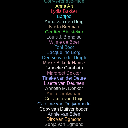
Corry Arendse-Hiep
Anna Art
Lydia Bakker
Bartjoo
Anna van den Berg
Krista Bierman
Gerdien Biersteker
Louis J. Blondiau
Wijnie de Boer
Toni Boot
Jacqueline Borg
Denise van der Burgh
Mieke Bijkerk-Hanse
Janneke Carabain
Margreet Dekker
Tineke van der Deure
Lisette van Deursen
Annette M. Donker
Anita Drinkwaard
Ger-Jaco van Duijn
Caroline van Duijvenbode
Coby van Duijvenboden
Annie van Eden
Dirk van Egmond
Sonja van Egmond