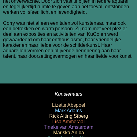
het onverwachte. Door zich vast te bijten in iedere aquarel
en tegelijkertijd ruimte te geven aan het toeval, ontstonden
werken vol sfeer, licht en levendigheid.
Corry was niet alleen een talentvol kunstenaar, maar ook
een betrokken en warm persoon. Zij nam met veel plezier
deel aan exposities en activiteiten van KuCo en werd
gewaardeerd om haar enthousiasme, haar vriendelijke
karakter en haar liefde voor de schilderkunst. Haar
aquarellen vormen een blijvende herinnering aan haar
talent, haar doorzettingsvermogen en haar liefde voor kunst.
Kunstenaars
Lizette Abspoel
Mark Adams
Rick Alting Siberg
Lisa Ammeraal
Tineke van Amsterdam
Mariska Aniba