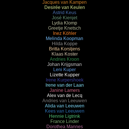
Jacques van Kampen
Desirée van Keulen
Astrid Keus
José Kienjet
Lydia Klomp
Greetje Knetsch
Inez Köhler
Melinda Koopman
Hilda Koppe
Britta Korstjens
Klaas Koster
Andries Kroon
Johan Krijgsman
Leni Kuper
Lizette Kupper
Irene Kurpershoek
Irene van der Laan
Janine Lamers
Alex van de Lecq
Andries van Leeuwen
Alida van Leeuwen
Kees van Leeuwen
Hennie Ligtrink
France Linder
Dorothea Mannes