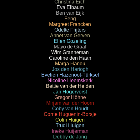
Christina Eich
Eva Elbaum
Ben van Eijk
Feng
Margreet Francken
Odette Frijters
Annet van Gerven
Ellen Gozeling
Mayo de Graaf
Wim Granneman
Caroline den Haan
Marga Hanou
Jos den Hartogh
Evelien Hazenoot-Türksel
Nicoline Heemskerk
Bettie van der Heiden
Jan Hogervorst
Gregor Höhne
Mirjam van der Hoorn
Coby van Houdt
Corrie Huguenin-Borsje
Colin Huigen
Trudi Huigen
Ineke Huijerman
Debby de Jong