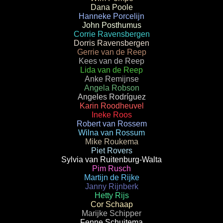
Dana Poole
Hanneke Porcelijn
John Posthumus
Corrie Ravensbergen
Dorris Ravensbergen
Gerrie van de Reep
Kees van de Reep
Lida van de Reep
Anke Remijnse
Angela Robson
Angeles Rodríguez
Karin Roodheuvel
Ineke Roos
Robert van Rossem
Wilna van Rossum
Mike Roukema
Piet Rovers
Sylvia van Ruitenburg-Walta
Pim Rusch
Martijn de Rijke
Janny Rijnberk
Hetty Rijs
Cor Schaap
Marijke Schipper
Fenne Schuitema