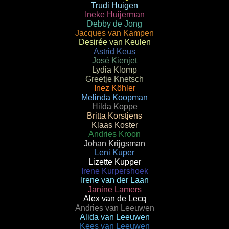
Trudi Huigen
Ineke Huijerman
Debby de Jong
Jacques van Kampen
Desirée van Keulen
Astrid Keus
José Kienjet
Lydia Klomp
Greetje Knetsch
Inez Köhler
Melinda Koopman
Hilda Koppe
Britta Korstjens
Klaas Koster
Andries Kroon
Johan Krijgsman
Leni Kuper
Lizette Kupper
Irene Kurpershoek
Irene van der Laan
Janine Lamers
Alex van de Lecq
Andries van Leeuwen
Alida van Leeuwen
Kees van Leeuwen