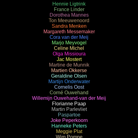
Hennie Ligtrink
France Linder
Dorothea Mannes
Ton Meeuwenoord
Sandra Menken
Margareth Messemaker
Cora van der Meij
Marjo Meyvogel
Celine Michel
Olga Missioura
Jac Mostert
Martine de Munnik
Martien Okkerse
Geraldine Olsen
Martijn Onderwater
Cornelis Oost
Corné Ouwehand
Willemijn Ouwehand-van der Meij
Florianne Paap
Martin Parlevliet
Paspartoe
Joke Peperkoorn
Hanneke Peters
Meggie Plat
Wim Pompe