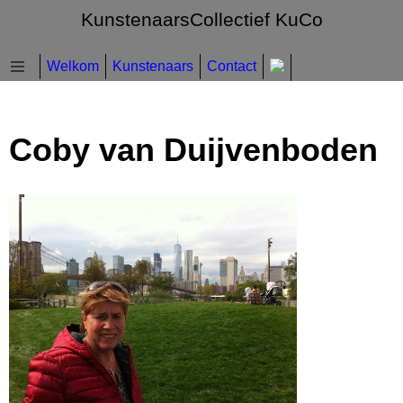
KunstenaarsCollectief KuCo
Welkom
Kunstenaars
Contact
Coby van Duijvenboden