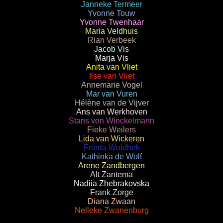
Janneke Termeer
Yvonne Touw
Yvonne Twenhaar
Maria Veldhuis
Rian Verbeek
Jacob Vis
Marja Vis
Anita van Vliet
Ilse van Vliet
Annemarie Vogel
Mar van Vuren
Hélène van de Vijver
Ans van Werkhoven
Stans von Winckelmann
Fieke Weilers
Lida van Wickeren
Frieda Woldhek
Kathinka de Wolf
Arene Zandbergen
Alt Zantema
Nadiia Zhebrakovska
Frank Zorge
Diana Zwaan
Nelleke Zwanenburg