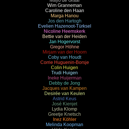
Mayo de Graaf
Wim Granneman
Caroline den Haan
Marga Hanou
Jos den Hartogh
Evelien Hazenoot-Türksel
Nicoline Heemskerk
Bettie van der Heiden
Jan Hogervorst
Gregor Höhne
Mirjam van der Hoorn
Coby van Houdt
Corrie Huguenin-Borsje
Colin Huigen
Trudi Huigen
Ineke Huijerman
Debby de Jong
Jacques van Kampen
Desirée van Keulen
Astrid Keus
José Kienjet
Lydia Klomp
Greetje Knetsch
Inez Köhler
Melinda Koopman