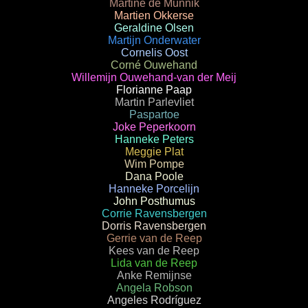
Martine de Munnik
Martien Okkerse
Geraldine Olsen
Martijn Onderwater
Cornelis Oost
Corné Ouwehand
Willemijn Ouwehand-van der Meij
Florianne Paap
Martin Parlevliet
Paspartoe
Joke Peperkoorn
Hanneke Peters
Meggie Plat
Wim Pompe
Dana Poole
Hanneke Porcelijn
John Posthumus
Corrie Ravensbergen
Dorris Ravensbergen
Gerrie van de Reep
Kees van de Reep
Lida van de Reep
Anke Remijnse
Angela Robson
Angeles Rodríguez