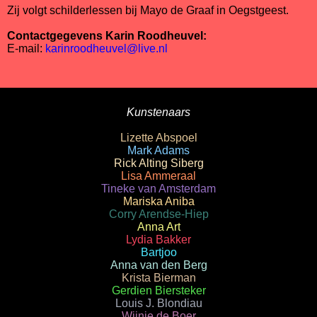
Zij volgt schilderlessen bij Mayo de Graaf in Oegstgeest.
Contactgegevens Karin Roodheuvel:
E-mail:
karinroodheuvel@live.nl
Kunstenaars
Lizette Abspoel
Mark Adams
Rick Alting Siberg
Lisa Ammeraal
Tineke van Amsterdam
Mariska Aniba
Corry Arendse-Hiep
Anna Art
Lydia Bakker
Bartjoo
Anna van den Berg
Krista Bierman
Gerdien Biersteker
Louis J. Blondiau
Wijnie de Boer