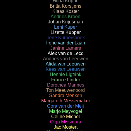
Hilda Koppe
Britta Korstjens
Klaas Koster
Andries Kroon
Johan Krijgsman
Leni Kuper
Lizette Kupper
Irene Kurpershoek
Irene van der Laan
Janine Lamers
Alex van de Lecq
Andries van Leeuwen
Alida van Leeuwen
Kees van Leeuwen
Hennie Ligtrink
France Linder
Dorothea Mannes
Ton Meeuwenoord
Sandra Menken
Margareth Messemaker
Cora van der Meij
Marjo Meyvogel
Celine Michel
Olga Missioura
Jac Mostert