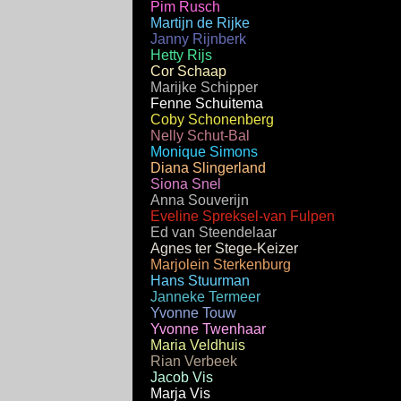
Pim Rusch
Martijn de Rijke
Janny Rijnberk
Hetty Rijs
Cor Schaap
Marijke Schipper
Fenne Schuitema
Coby Schonenberg
Nelly Schut-Bal
Monique Simons
Diana Slingerland
Siona Snel
Anna Souverijn
Eveline Spreksel-van Fulpen
Ed van Steendelaar
Agnes ter Stege-Keizer
Marjolein Sterkenburg
Hans Stuurman
Janneke Termeer
Yvonne Touw
Yvonne Twenhaar
Maria Veldhuis
Rian Verbeek
Jacob Vis
Marja Vis