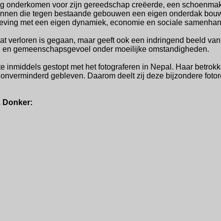
ig onderkomen voor zijn gereedschap creëerde, een schoenmake
ezinnen die tegen bestaande gebouwen een eigen onderdak bo
leving met een eigen dynamiek, economie en sociale samenhan
 wat verloren is gegaan, maar geeft ook een indringend beeld va
n en gemeenschapsgevoel onder moeilijke omstandigheden.
te inmiddels gestopt met het fotograferen in Nepal. Haar betrokk
r onverminderd gebleven. Daarom deelt zij deze bijzondere foto
 Donker: