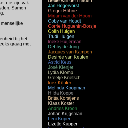
Bettie van der Heiden
r die zijn vak
Jan Hogervorst
uwden. Samen
Gregor Höhne
g.
Mirjam van der Hoorn
Coby van Houdt
n menselijke
Corrie Huguenin-Borsje
Colin Huigen
Trudi Huigen
enheid bij het
Ineke Huijerman
reeks graag met
Debby de Jong
Jacques van Kampen
Desirée van Keulen
Astrid Keus
José Kienjet
Lydia Klomp
Greetje Knetsch
Inez Köhler
Melinda Koopman
Hilda Koppe
Britta Korstjens
Klaas Koster
Andries Kroon
Johan Krijgsman
Leni Kuper
Lizette Kupper