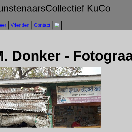
unstenaarsCollectief KuCo
eer
Vrienden
Contact
. Donker - Fotograa