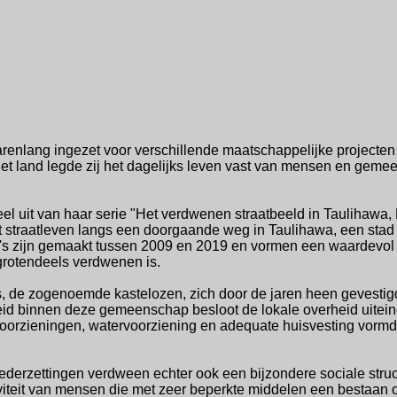
arenlang ingezet voor verschillende maatschappelijke projecten
 het land legde zij het dagelijks leven vast van mensen en gem
el uit van haar serie "Het verdwenen straatbeeld in Taulihawa, 
t straatleven langs een doorgaande weg in Taulihawa, een stad 
's zijn gemaakt tussen 2009 en 2019 en vormen een waardevol
grotendeels verdwenen is.
, de zogenoemde kastelozen, zich door de jaren heen gevesti
id binnen deze gemeenschap besloot de lokale overheid uiteinde
 voorzieningen, watervoorziening en adequate huisvesting vorm
derzettingen verdween echter ook een bijzondere sociale struct
iviteit van mensen die met zeer beperkte middelen een bestaa