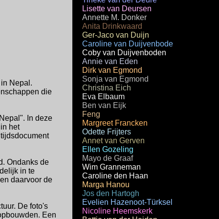
Lisette van Deursen
Annette M. Donker
Anita Drinkwaard
Ger-Jaco van Duijn
Caroline van Duijvenbode
Coby van Duijvenboden
Annie van Eden
Dirk van Egmond
Sonja van Egmond
 in Nepal.
Christina Eich
eenschappen die
Eva Elbaum
Ben van Eijk
Feng
Nepal". In deze
Margreet Francken
in het
Odette Frijters
 tijdsdocument
Annet van Gerven
Ellen Gozeling
Mayo de Graaf
gd. Ondanks de
Wim Granneman
lijk in te
Caroline den Haan
den daarvoor de
Marga Hanou
Jos den Hartogh
Evelien Hazenoot-Türksel
uur. De foto's
Nicoline Heemskerk
n opbouwden. Een