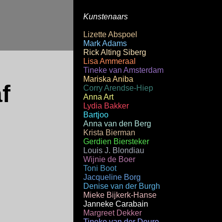
Kunstenaars
Lizette Abspoel
Mark Adams
Rick Alting Siberg
Lisa Ammeraal
Tineke van Amsterdam
Mariska Aniba
f
Corry Arendse-Hiep
Anna Art
Lydia Bakker
Bartjoo
Anna van den Berg
Krista Bierman
Gerdien Biersteker
Louis J. Blondiau
Wijnie de Boer
Toni Boot
Jacqueline Borg
Denise van der Burgh
Mieke Bijkerk-Hanse
Janneke Carabain
Margreet Dekker
Tineke van der Deure