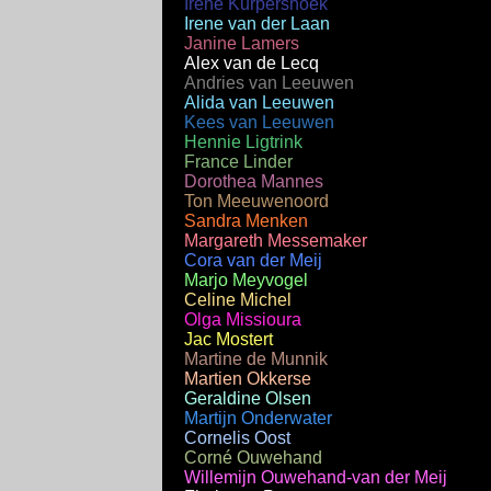
Irene Kurpershoek
Irene van der Laan
Janine Lamers
Alex van de Lecq
Andries van Leeuwen
Alida van Leeuwen
Kees van Leeuwen
Hennie Ligtrink
France Linder
Dorothea Mannes
Ton Meeuwenoord
Sandra Menken
Margareth Messemaker
Cora van der Meij
Marjo Meyvogel
Celine Michel
Olga Missioura
Jac Mostert
Martine de Munnik
Martien Okkerse
Geraldine Olsen
Martijn Onderwater
Cornelis Oost
Corné Ouwehand
Willemijn Ouwehand-van der Meij