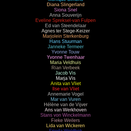
Diana Slingerland
Siona Snel
Anna Souverijn
Eveline Spreksel-van Fulpen
Ed van Steendelaar
Agnes ter Stege-Keizer
Marjolein Sterkenburg
Hans Stuurman
Janneke Termeer
Yvonne Touw
Yvonne Twenhaar
Maria Veldhuis
Rian Verbeek
Jacob Vis
Marja Vis
Anita van Vliet
Ilse van Vliet
Annemarie Vogel
Mar van Vuren
Hélène van de Vijver
Ans van Werkhoven
Stans von Winckelmann
Fieke Weilers
Lida van Wickeren
Frieda Woldhek