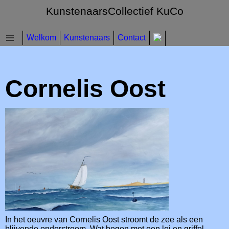
KunstenaarsCollectief KuCo
Welkom
Kunstenaars
Contact
Cornelis Oost
In het oeuvre van Cornelis Oost stroomt de zee als een
blijvende onderstroom. Wat begon met een lei en griffel