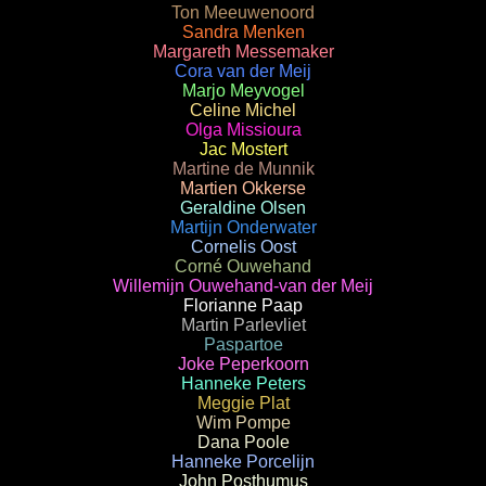
Ton Meeuwenoord
Sandra Menken
Margareth Messemaker
Cora van der Meij
Marjo Meyvogel
Celine Michel
Olga Missioura
Jac Mostert
Martine de Munnik
Martien Okkerse
Geraldine Olsen
Martijn Onderwater
Cornelis Oost
Corné Ouwehand
Willemijn Ouwehand-van der Meij
Florianne Paap
Martin Parlevliet
Paspartoe
Joke Peperkoorn
Hanneke Peters
Meggie Plat
Wim Pompe
Dana Poole
Hanneke Porcelijn
John Posthumus