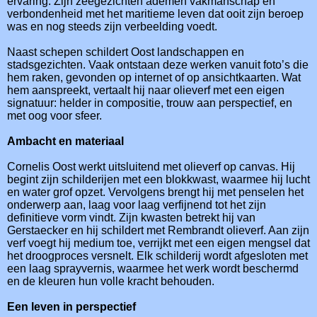
ervaring. Zijn zeegezichten ademen vakmanschap en
verbondenheid met het maritieme leven dat ooit zijn beroep
was en nog steeds zijn verbeelding voedt.
Naast schepen schildert Oost landschappen en
stadsgezichten. Vaak ontstaan deze werken vanuit foto’s die
hem raken, gevonden op internet of op ansichtkaarten. Wat
hem aanspreekt, vertaalt hij naar olieverf met een eigen
signatuur: helder in compositie, trouw aan perspectief, en
met oog voor sfeer.
Ambacht en materiaal
Cornelis Oost werkt uitsluitend met olieverf op canvas. Hij
begint zijn schilderijen met een blokkwast, waarmee hij lucht
en water grof opzet. Vervolgens brengt hij met penselen het
onderwerp aan, laag voor laag verfijnend tot het zijn
definitieve vorm vindt. Zijn kwasten betrekt hij van
Gerstaecker en hij schildert met Rembrandt olieverf. Aan zijn
verf voegt hij medium toe, verrijkt met een eigen mengsel dat
het droogproces versnelt. Elk schilderij wordt afgesloten met
een laag sprayvernis, waarmee het werk wordt beschermd
en de kleuren hun volle kracht behouden.
Een leven in perspectief