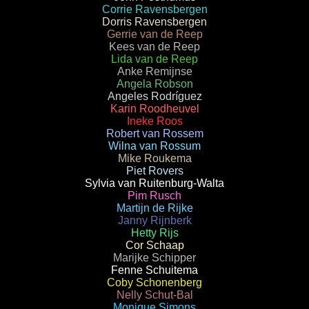
Corrie Ravensbergen
Dorris Ravensbergen
Gerrie van de Reep
Kees van de Reep
Lida van de Reep
Anke Remijnse
Angela Robson
Angeles Rodríguez
Karin Roodheuvel
Ineke Roos
Robert van Rossem
Wilna van Rossum
Mike Roukema
Piet Rovers
Sylvia van Ruitenburg-Walta
Pim Rusch
Martijn de Rijke
Janny Rijnberk
Hetty Rijs
Cor Schaap
Marijke Schipper
Fenne Schuitema
Coby Schonenberg
Nelly Schut-Bal
Monique Simons