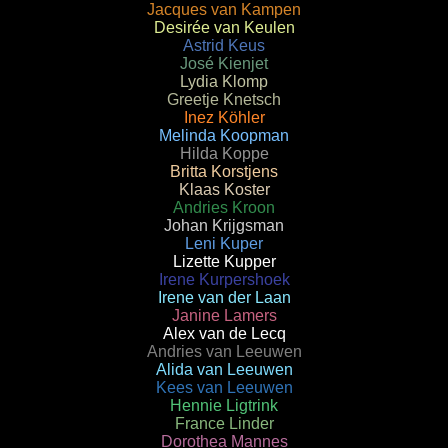
Jacques van Kampen
Desirée van Keulen
Astrid Keus
José Kienjet
Lydia Klomp
Greetje Knetsch
Inez Köhler
Melinda Koopman
Hilda Koppe
Britta Korstjens
Klaas Koster
Andries Kroon
Johan Krijgsman
Leni Kuper
Lizette Kupper
Irene Kurpershoek
Irene van der Laan
Janine Lamers
Alex van de Lecq
Andries van Leeuwen
Alida van Leeuwen
Kees van Leeuwen
Hennie Ligtrink
France Linder
Dorothea Mannes