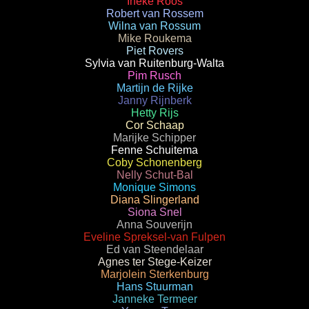
Ineke Roos
Robert van Rossem
Wilna van Rossum
Mike Roukema
Piet Rovers
Sylvia van Ruitenburg-Walta
Pim Rusch
Martijn de Rijke
Janny Rijnberk
Hetty Rijs
Cor Schaap
Marijke Schipper
Fenne Schuitema
Coby Schonenberg
Nelly Schut-Bal
Monique Simons
Diana Slingerland
Siona Snel
Anna Souverijn
Eveline Spreksel-van Fulpen
Ed van Steendelaar
Agnes ter Stege-Keizer
Marjolein Sterkenburg
Hans Stuurman
Janneke Termeer