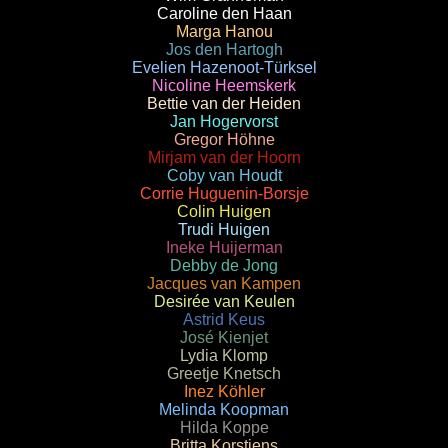
Caroline den Haan
Marga Hanou
Jos den Hartogh
Evelien Hazenoot-Türksel
Nicoline Heemskerk
Bettie van der Heiden
Jan Hogervorst
Gregor Höhne
Mirjam van der Hoorn
Coby van Houdt
Corrie Huguenin-Borsje
Colin Huigen
Trudi Huigen
Ineke Huijerman
Debby de Jong
Jacques van Kampen
Desirée van Keulen
Astrid Keus
José Kienjet
Lydia Klomp
Greetje Knetsch
Inez Köhler
Melinda Koopman
Hilda Koppe
Britta Korstjens