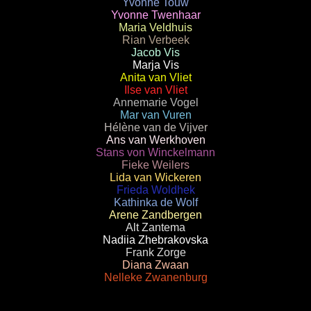
Yvonne Touw
Yvonne Twenhaar
Maria Veldhuis
Rian Verbeek
Jacob Vis
Marja Vis
Anita van Vliet
Ilse van Vliet
Annemarie Vogel
Mar van Vuren
Hélène van de Vijver
Ans van Werkhoven
Stans von Winckelmann
Fieke Weilers
Lida van Wickeren
Frieda Woldhek
Kathinka de Wolf
Arene Zandbergen
Alt Zantema
Nadiia Zhebrakovska
Frank Zorge
Diana Zwaan
Nelleke Zwanenburg