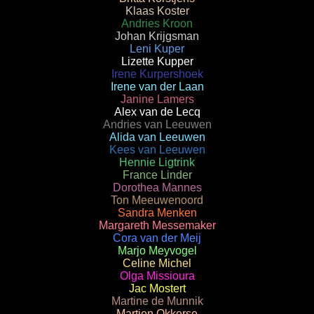
Klaas Koster
Andries Kroon
Johan Krijgsman
Leni Kuper
Lizette Kupper
Irene Kurpershoek
Irene van der Laan
Janine Lamers
Alex van de Lecq
Andries van Leeuwen
Alida van Leeuwen
Kees van Leeuwen
Hennie Ligtrink
France Linder
Dorothea Mannes
Ton Meeuwenoord
Sandra Menken
Margareth Messemaker
Cora van der Meij
Marjo Meyvogel
Celine Michel
Olga Missioura
Jac Mostert
Martine de Munnik
Martien Okkerse