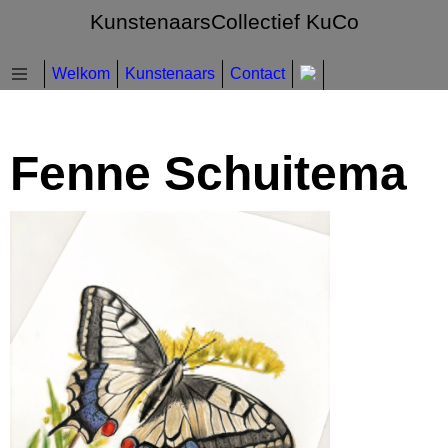
KunstenaarsCollectief KuCo
Welkom
Kunstenaars
Contact
Fenne Schuitema