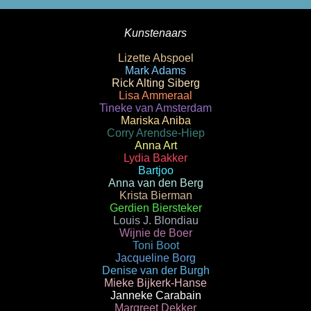
Kunstenaars
Lizette Abspoel
Mark Adams
Rick Alting Siberg
Lisa Ammeraal
Tineke van Amsterdam
Mariska Aniba
Corry Arendse-Hiep
Anna Art
Lydia Bakker
Bartjoo
Anna van den Berg
Krista Bierman
Gerdien Biersteker
Louis J. Blondiau
Wijnie de Boer
Toni Boot
Jacqueline Borg
Denise van der Burgh
Mieke Bijkerk-Hanse
Janneke Carabain
Margreet Dekker