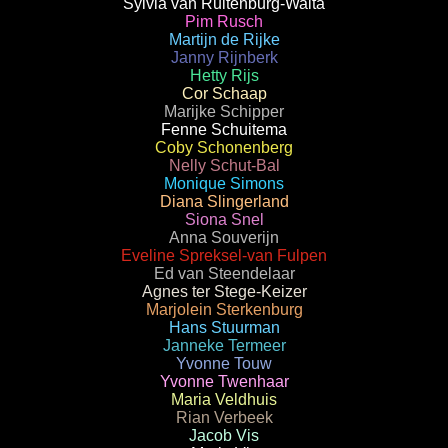
Sylvia van Ruitenburg-Walta
Pim Rusch
Martijn de Rijke
Janny Rijnberk
Hetty Rijs
Cor Schaap
Marijke Schipper
Fenne Schuitema
Coby Schonenberg
Nelly Schut-Bal
Monique Simons
Diana Slingerland
Siona Snel
Anna Souverijn
Eveline Spreksel-van Fulpen
Ed van Steendelaar
Agnes ter Stege-Keizer
Marjolein Sterkenburg
Hans Stuurman
Janneke Termeer
Yvonne Touw
Yvonne Twenhaar
Maria Veldhuis
Rian Verbeek
Jacob Vis