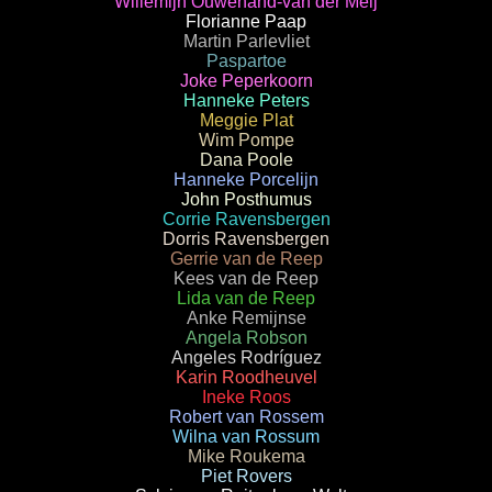
Willemijn Ouwehand-van der Meij
Florianne Paap
Martin Parlevliet
Paspartoe
Joke Peperkoorn
Hanneke Peters
Meggie Plat
Wim Pompe
Dana Poole
Hanneke Porcelijn
John Posthumus
Corrie Ravensbergen
Dorris Ravensbergen
Gerrie van de Reep
Kees van de Reep
Lida van de Reep
Anke Remijnse
Angela Robson
Angeles Rodríguez
Karin Roodheuvel
Ineke Roos
Robert van Rossem
Wilna van Rossum
Mike Roukema
Piet Rovers