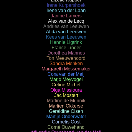
Irene Kurpershoek
Irene van der Laan
Janine Lamers
Alex van de Lecq
Andries van Leeuwen
Alida van Leeuwen
Kees van Leeuwen
Hennie Ligtrink
France Linder
Dorothea Mannes
Ton Meeuwenoord
Sandra Menken
Margareth Messemaker
Cora van der Meij
Marjo Meyvogel
Celine Michel
Olga Missioura
Jac Mostert
Martine de Munnik
Martien Okkerse
Geraldine Olsen
Martijn Onderwater
Cornelis Oost
Corné Ouwehand