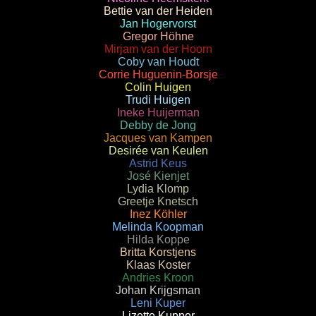
Bettie van der Heiden
Jan Hogervorst
Gregor Höhne
Mirjam van der Hoorn
Coby van Houdt
Corrie Huguenin-Borsje
Colin Huigen
Trudi Huigen
Ineke Huijerman
Debby de Jong
Jacques van Kampen
Desirée van Keulen
Astrid Keus
José Kienjet
Lydia Klomp
Greetje Knetsch
Inez Köhler
Melinda Koopman
Hilda Koppe
Britta Korstjens
Klaas Koster
Andries Kroon
Johan Krijgsman
Leni Kuper
Lizette Kupper